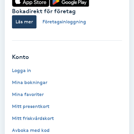
Bokadirekt för företag
Babylights
Läs mer
Företagsinloggning
Balayage
Bambumassage
Konto
Barber
Logga in
Barnklippning
Mina bokningar
BIAB
Mina favoriter
Mitt presentkort
Blowout
Mitt friskvårdskort
Bottenfärg
Avboka med kod