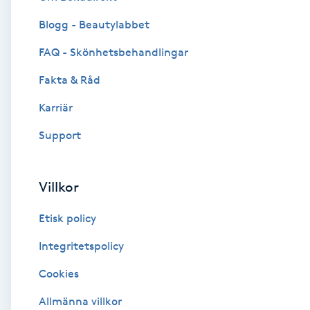
Blogg - Beautylabbet
Brynformning
FAQ - Skönhetsbehandlingar
Brynfärgning
Fakta & Råd
Brynplockning
Karriär
Support
Bröllopsuppsättning
C
Villkor
Celluliter
Etisk policy
Coachning
Integritetspolicy
Cookies
Color correction
Allmänna villkor