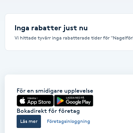
Alternativmedicin
Andningsmassage
Inga rabatter just nu
Vi hittade tyvärr inga rabatterade tider för "Nagelförl
Ansiktslyft utan kirurgi
Aromamassage
Ashtanga Yoga
Ayurveda
För en smidigare upplevelse
Ayurvedisk Massage
Bokadirekt för företag
Läs mer
Företagsinloggning
Ansiktsbehandling djuprengörande
B