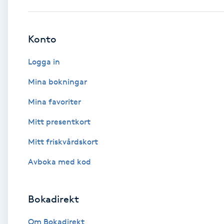
Babylights
Konto
Balayage
Logga in
Bambumassage
Mina bokningar
Mina favoriter
Barber
Mitt presentkort
Barnklippning
Mitt friskvårdskort
BIAB
Avboka med kod
Blowout
Bokadirekt
Bottenfärg
Om Bokadirekt