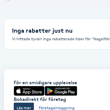
Alternativmedicin
Andningsmassage
Inga rabatter just nu
Ansiktslyft utan kirurgi
Vi hittade tyvärr inga rabatterade tider för "Nagelförl
Aromamassage
Ashtanga Yoga
Ayurveda
För en smidigare upplevelse
Ayurvedisk Massage
Bokadirekt för företag
Ansiktsbehandling djuprengörande
Läs mer
Företagsinloggning
B