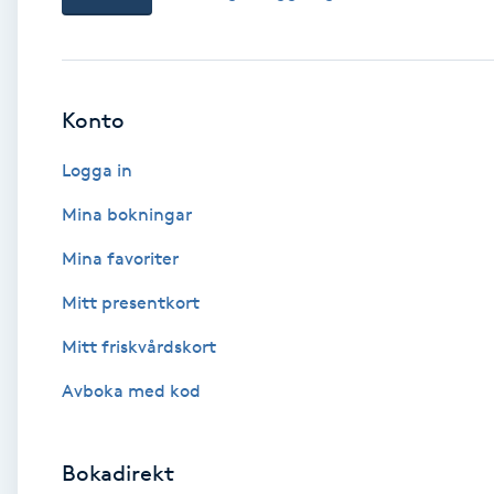
Babylights
Balayage
Konto
Logga in
Bambumassage
Mina bokningar
Barber
Mina favoriter
Barnklippning
Mitt presentkort
Mitt friskvårdskort
BIAB
Avboka med kod
Blowout
Bokadirekt
Bottenfärg