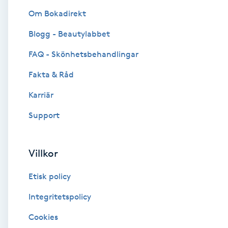
Om Bokadirekt
Brynformning
Blogg - Beautylabbet
Brynfärgning
FAQ - Skönhetsbehandlingar
Fakta & Råd
Brynplockning
Karriär
Bröllopsuppsättning
Support
C
Celluliter
Villkor
Etisk policy
Coachning
Integritetspolicy
Color correction
Cookies