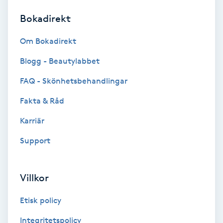
Bokadirekt
Brynformning
Om Bokadirekt
Brynfärgning
Blogg - Beautylabbet
Brynplockning
FAQ - Skönhetsbehandlingar
Fakta & Råd
Bröllopsuppsättning
C
Karriär
Support
Celluliter
Coachning
Villkor
Color correction
Etisk policy
Integritetspolicy