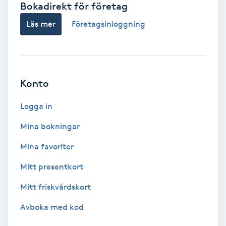
Bokadirekt för företag
Babylights
Läs mer
Företagsinloggning
Balayage
Bambumassage
Konto
Barber
Logga in
Mina bokningar
Barnklippning
Mina favoriter
BIAB
Mitt presentkort
Mitt friskvårdskort
Blowout
Avboka med kod
Bottenfärg