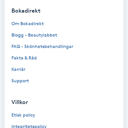
Bokadirekt
Brynformning
Om Bokadirekt
Brynfärgning
Blogg - Beautylabbet
Brynplockning
FAQ - Skönhetsbehandlingar
Fakta & Råd
Bröllopsuppsättning
C
Karriär
Support
Celluliter
Coachning
Villkor
Color correction
Etisk policy
Integritetspolicy