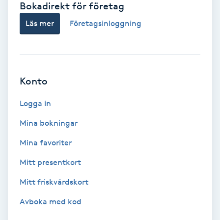
Bokadirekt för företag
Babylights
Läs mer
Företagsinloggning
Balayage
Bambumassage
Konto
Barber
Logga in
Mina bokningar
Barnklippning
Mina favoriter
BIAB
Mitt presentkort
Mitt friskvårdskort
Blowout
Avboka med kod
Bottenfärg