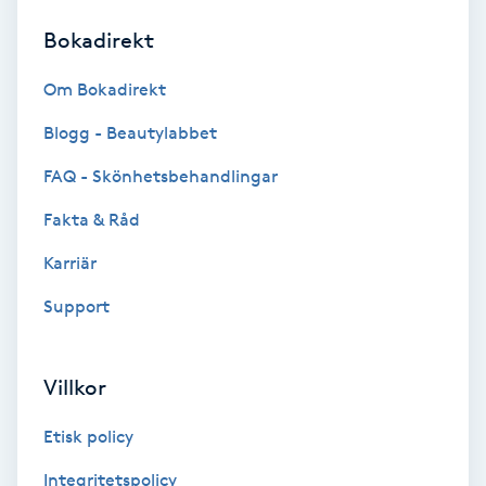
Bokadirekt
Brynformning
Om Bokadirekt
Brynfärgning
Blogg - Beautylabbet
Brynplockning
FAQ - Skönhetsbehandlingar
Fakta & Råd
Bröllopsuppsättning
C
Karriär
Support
Celluliter
Coachning
Villkor
Color correction
Etisk policy
Integritetspolicy