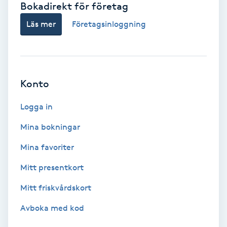
Bokadirekt för företag
Babylights
Läs mer
Företagsinloggning
Balayage
Bambumassage
Konto
Barber
Logga in
Mina bokningar
Barnklippning
Mina favoriter
BIAB
Mitt presentkort
Mitt friskvårdskort
Blowout
Avboka med kod
Bottenfärg