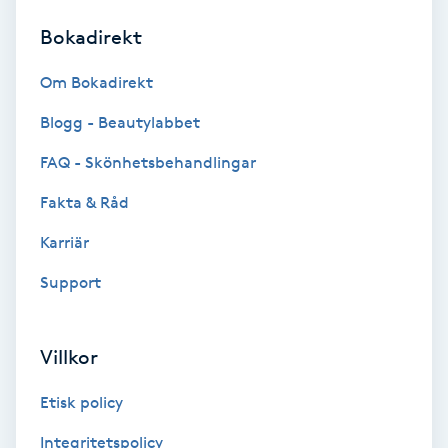
Bokadirekt
Brynformning
Om Bokadirekt
Brynfärgning
Blogg - Beautylabbet
Brynplockning
FAQ - Skönhetsbehandlingar
Fakta & Råd
Bröllopsuppsättning
C
Karriär
Support
Celluliter
Coachning
Villkor
Color correction
Etisk policy
Integritetspolicy