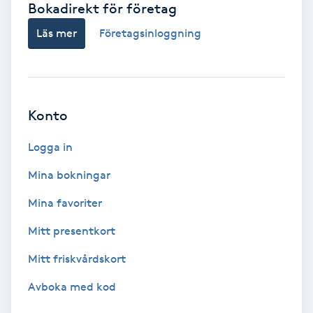
Bokadirekt för företag
Babylights
Läs mer
Företagsinloggning
Balayage
Bambumassage
Konto
Barber
Logga in
Mina bokningar
Barnklippning
Mina favoriter
BIAB
Mitt presentkort
Mitt friskvårdskort
Blowout
Avboka med kod
Bottenfärg