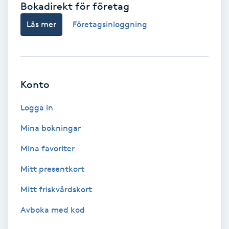
Bokadirekt för företag
Babylights
Läs mer
Företagsinloggning
Balayage
Bambumassage
Konto
Barber
Logga in
Mina bokningar
Barnklippning
Mina favoriter
BIAB
Mitt presentkort
Mitt friskvårdskort
Blowout
Avboka med kod
Bottenfärg