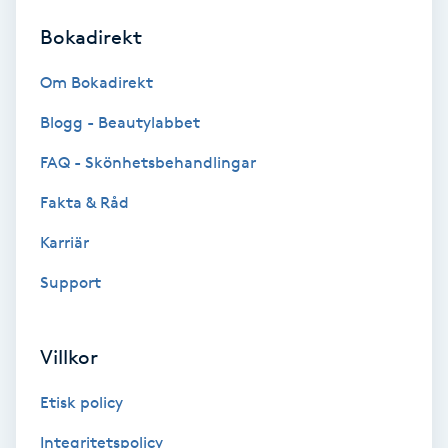
Bokadirekt
Brynformning
Om Bokadirekt
Brynfärgning
Blogg - Beautylabbet
Brynplockning
FAQ - Skönhetsbehandlingar
Fakta & Råd
Bröllopsuppsättning
C
Karriär
Support
Celluliter
Coachning
Villkor
Color correction
Etisk policy
Integritetspolicy