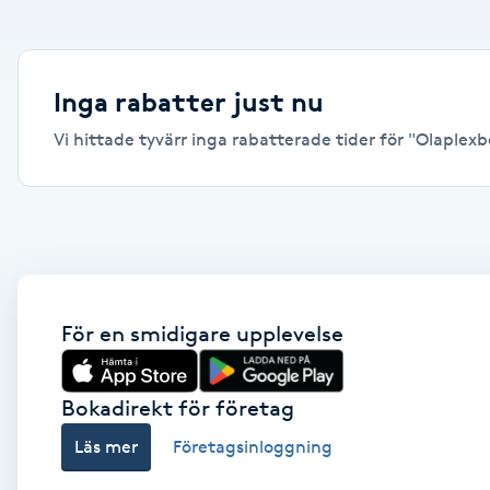
Alternativmedicin
Andningsmassage
Inga rabatter just nu
Vi hittade tyvärr inga rabatterade tider för "Olaplexbe
Ansiktslyft utan kirurgi
Aromamassage
Ashtanga Yoga
Ayurveda
För en smidigare upplevelse
Ayurvedisk Massage
Bokadirekt för företag
Läs mer
Företagsinloggning
Ansiktsbehandling djuprengörande
B