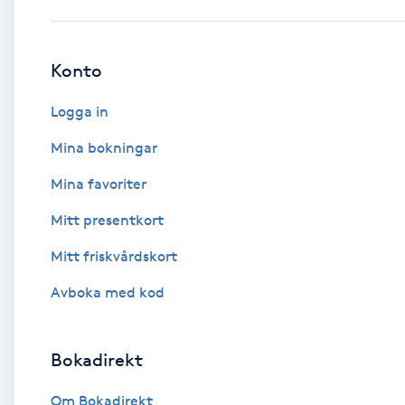
Babylights
Konto
Balayage
Logga in
Bambumassage
Mina bokningar
Mina favoriter
Barber
Mitt presentkort
Barnklippning
Mitt friskvårdskort
BIAB
Avboka med kod
Blowout
Bokadirekt
Bottenfärg
Om Bokadirekt