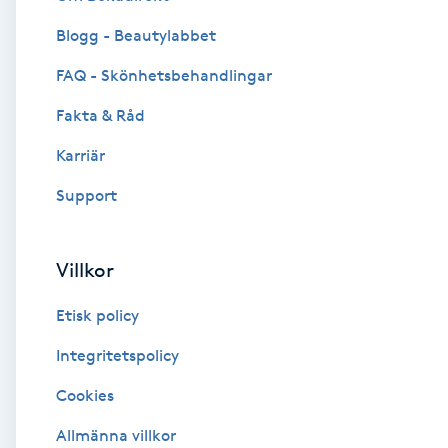
Blogg - Beautylabbet
Brynformning
FAQ - Skönhetsbehandlingar
Brynfärgning
Fakta & Råd
Brynplockning
Karriär
Support
Bröllopsuppsättning
C
Villkor
Celluliter
Etisk policy
Coachning
Integritetspolicy
Cookies
Color correction
Allmänna villkor