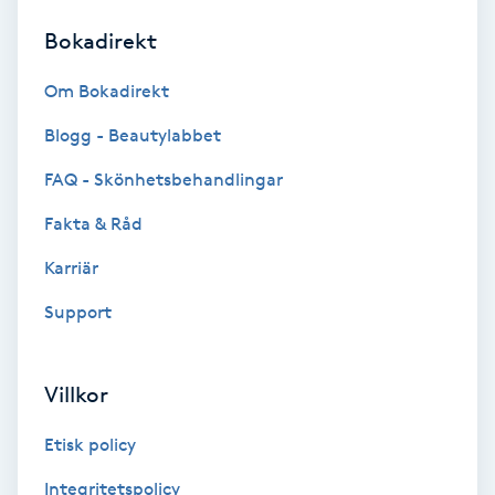
Bokadirekt
Brynformning
Om Bokadirekt
Brynfärgning
Blogg - Beautylabbet
Brynplockning
FAQ - Skönhetsbehandlingar
Fakta & Råd
Bröllopsuppsättning
C
Karriär
Support
Celluliter
Coachning
Villkor
Color correction
Etisk policy
Integritetspolicy