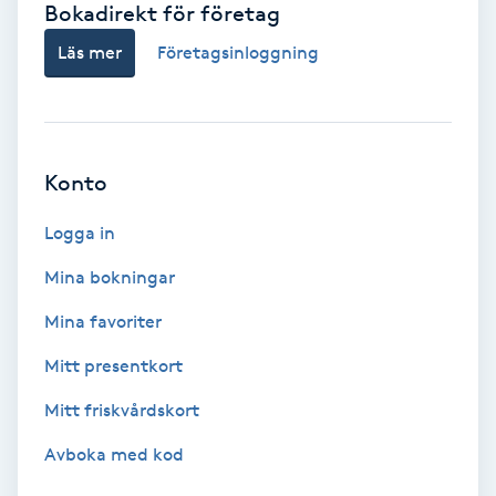
Bokadirekt för företag
Babylights
Läs mer
Företagsinloggning
Balayage
Bambumassage
Konto
Barber
Logga in
Mina bokningar
Barnklippning
Mina favoriter
BIAB
Mitt presentkort
Mitt friskvårdskort
Blowout
Avboka med kod
Bottenfärg