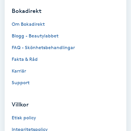
Bokadirekt
Brynformning
Om Bokadirekt
Brynfärgning
Blogg - Beautylabbet
Brynplockning
FAQ - Skönhetsbehandlingar
Fakta & Råd
Bröllopsuppsättning
C
Karriär
Support
Celluliter
Coachning
Villkor
Color correction
Etisk policy
Integritetspolicy