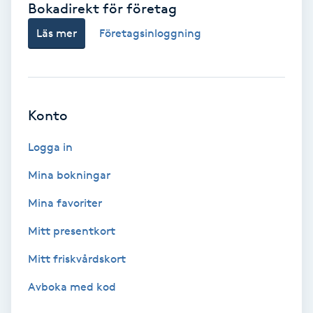
Bokadirekt för företag
Babylights
Läs mer
Företagsinloggning
Balayage
Bambumassage
Konto
Barber
Logga in
Mina bokningar
Barnklippning
Mina favoriter
BIAB
Mitt presentkort
Mitt friskvårdskort
Blowout
Avboka med kod
Bottenfärg