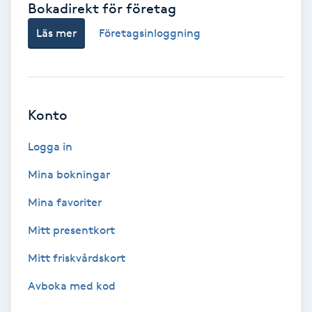
Bokadirekt för företag
Babylights
Läs mer
Företagsinloggning
Balayage
Bambumassage
Konto
Barber
Logga in
Mina bokningar
Barnklippning
Mina favoriter
BIAB
Mitt presentkort
Mitt friskvårdskort
Blowout
Avboka med kod
Bottenfärg