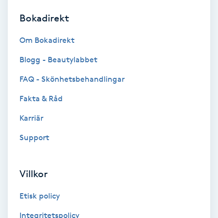
Bokadirekt
Brynformning
Om Bokadirekt
Brynfärgning
Blogg - Beautylabbet
Brynplockning
FAQ - Skönhetsbehandlingar
Fakta & Råd
Bröllopsuppsättning
C
Karriär
Support
Celluliter
Coachning
Villkor
Color correction
Etisk policy
Integritetspolicy