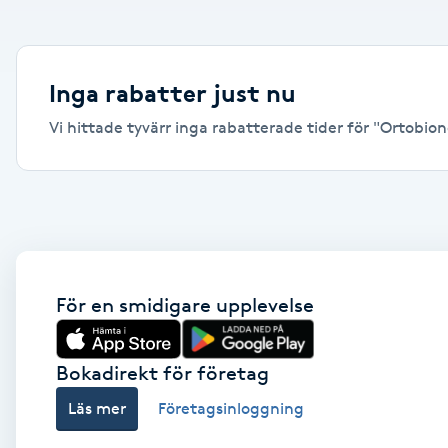
Alternativmedicin
Andningsmassage
Inga rabatter just nu
Vi hittade tyvärr inga rabatterade tider för "Ortobiono
Ansiktslyft utan kirurgi
Aromamassage
Ashtanga Yoga
Ayurveda
För en smidigare upplevelse
Ayurvedisk Massage
Bokadirekt för företag
Läs mer
Företagsinloggning
Ansiktsbehandling djuprengörande
B