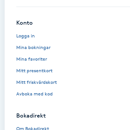
Babylights
Konto
Balayage
Logga in
Bambumassage
Mina bokningar
Mina favoriter
Barber
Mitt presentkort
Barnklippning
Mitt friskvårdskort
BIAB
Avboka med kod
Blowout
Bokadirekt
Bottenfärg
Om Bokadirekt