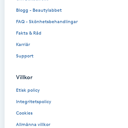
Blogg - Beautylabbet
Brynformning
FAQ - Skönhetsbehandlingar
Brynfärgning
Fakta & Råd
Brynplockning
Karriär
Support
Bröllopsuppsättning
C
Villkor
Celluliter
Etisk policy
Coachning
Integritetspolicy
Cookies
Color correction
Allmänna villkor