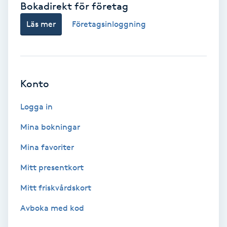
Bokadirekt för företag
Babylights
Läs mer
Företagsinloggning
Balayage
Bambumassage
Konto
Barber
Logga in
Mina bokningar
Barnklippning
Mina favoriter
BIAB
Mitt presentkort
Mitt friskvårdskort
Blowout
Avboka med kod
Bottenfärg