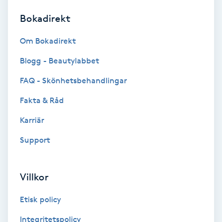
Bokadirekt
Brynformning
Om Bokadirekt
Brynfärgning
Blogg - Beautylabbet
Brynplockning
FAQ - Skönhetsbehandlingar
Fakta & Råd
Bröllopsuppsättning
C
Karriär
Support
Celluliter
Coachning
Villkor
Color correction
Etisk policy
Integritetspolicy