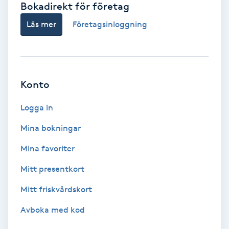
Bokadirekt för företag
Babylights
Läs mer
Företagsinloggning
Balayage
Bambumassage
Konto
Barber
Logga in
Mina bokningar
Barnklippning
Mina favoriter
BIAB
Mitt presentkort
Mitt friskvårdskort
Blowout
Avboka med kod
Bottenfärg