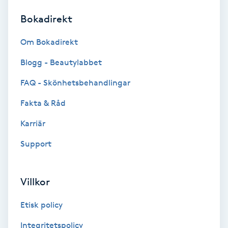
Bokadirekt
Brynformning
Om Bokadirekt
Brynfärgning
Blogg - Beautylabbet
Brynplockning
FAQ - Skönhetsbehandlingar
Fakta & Råd
Bröllopsuppsättning
C
Karriär
Support
Celluliter
Coachning
Villkor
Color correction
Etisk policy
Integritetspolicy