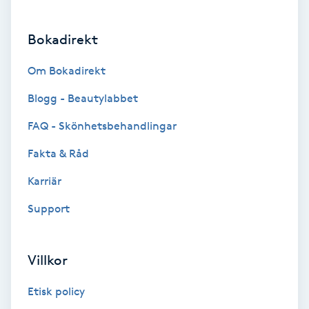
Brynformning
Bokadirekt
Brynfärgning
Om Bokadirekt
Blogg - Beautylabbet
Brynplockning
FAQ - Skönhetsbehandlingar
Bröllopsuppsättning
Fakta & Råd
C
Karriär
Celluliter
Support
Coachning
Villkor
Color correction
Etisk policy