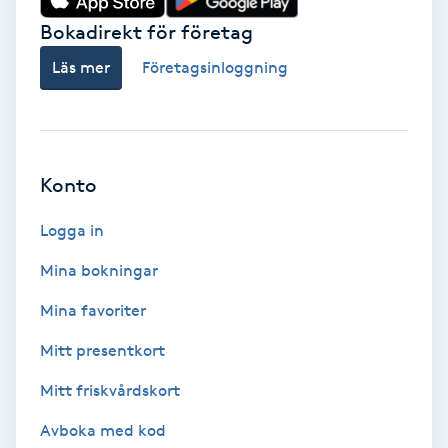
Bokadirekt för företag
Babylights
Läs mer
Företagsinloggning
Balayage
Bambumassage
Konto
Barber
Logga in
Barnklippning
Mina bokningar
Mina favoriter
BIAB
Mitt presentkort
Blowout
Mitt friskvårdskort
Bottenfärg
Avboka med kod