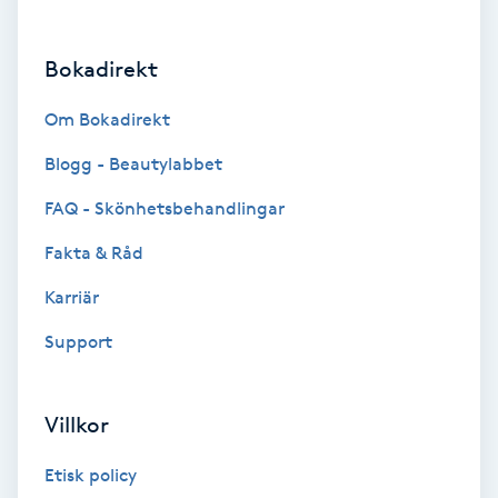
Brynformning
Bokadirekt
Brynfärgning
Om Bokadirekt
Brynplockning
Blogg - Beautylabbet
FAQ - Skönhetsbehandlingar
Bröllopsuppsättning
Fakta & Råd
C
Karriär
Celluliter
Support
Coachning
Villkor
Color correction
Etisk policy