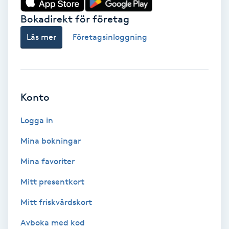
Bokadirekt för företag
Babylights
Läs mer
Företagsinloggning
Balayage
Bambumassage
Konto
Barber
Logga in
Barnklippning
Mina bokningar
BIAB
Mina favoriter
Mitt presentkort
Blowout
Mitt friskvårdskort
Bottenfärg
Avboka med kod