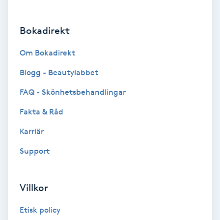
Brynformning
Bokadirekt
Brynfärgning
Om Bokadirekt
Brynplockning
Blogg - Beautylabbet
FAQ - Skönhetsbehandlingar
Bröllopsuppsättning
Fakta & Råd
C
Karriär
Celluliter
Support
Coachning
Villkor
Color correction
Etisk policy