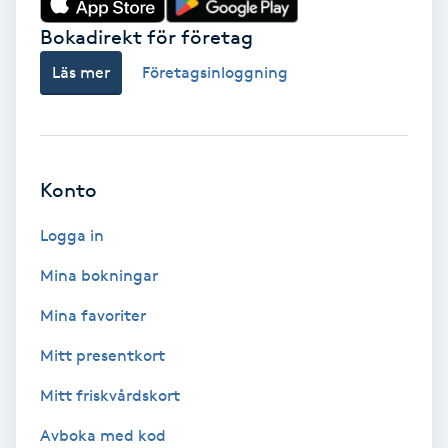
Bokadirekt för företag
Babylights
Läs mer
Företagsinloggning
Balayage
Bambumassage
Konto
Barber
Logga in
Barnklippning
Mina bokningar
BIAB
Mina favoriter
Mitt presentkort
Blowout
Mitt friskvårdskort
Bottenfärg
Avboka med kod