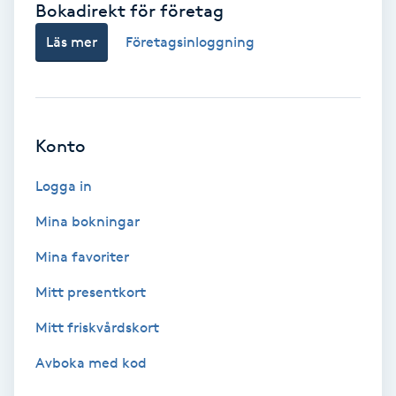
Bokadirekt för företag
Babylights
Läs mer
Företagsinloggning
Balayage
Bambumassage
Konto
Barber
Logga in
Mina bokningar
Barnklippning
Mina favoriter
BIAB
Mitt presentkort
Mitt friskvårdskort
Blowout
Avboka med kod
Bottenfärg