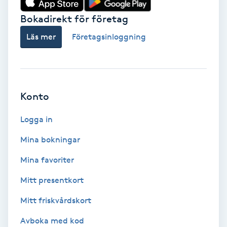
Bokadirekt för företag
Babylights
Läs mer
Företagsinloggning
Balayage
Bambumassage
Konto
Barber
Logga in
Barnklippning
Mina bokningar
BIAB
Mina favoriter
Mitt presentkort
Blowout
Mitt friskvårdskort
Bottenfärg
Avboka med kod