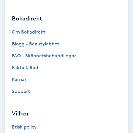
Brynformning
Bokadirekt
Brynfärgning
Om Bokadirekt
Brynplockning
Blogg - Beautylabbet
FAQ - Skönhetsbehandlingar
Bröllopsuppsättning
Fakta & Råd
C
Karriär
Celluliter
Support
Coachning
Villkor
Color correction
Etisk policy