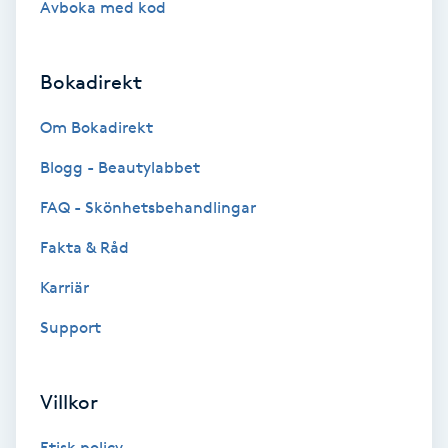
Avboka med kod
Brynformning
Bokadirekt
Brynfärgning
Om Bokadirekt
Brynplockning
Blogg - Beautylabbet
Bröllopsuppsättning
FAQ - Skönhetsbehandlingar
C
Fakta & Råd
Celluliter
Karriär
Support
Coachning
Color correction
Villkor
Etisk policy