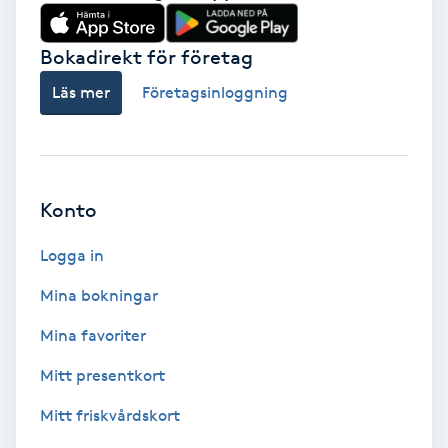
Babylights
Bokadirekt för företag
Balayage
Läs mer
Företagsinloggning
Bambumassage
Barber
Konto
Logga in
Barnklippning
Mina bokningar
BIAB
Mina favoriter
Blowout
Mitt presentkort
Mitt friskvårdskort
Bottenfärg