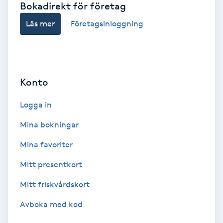
Bokadirekt för företag
Babylights
Läs mer
Företagsinloggning
Balayage
Bambumassage
Konto
Barber
Logga in
Mina bokningar
Barnklippning
Mina favoriter
BIAB
Mitt presentkort
Mitt friskvårdskort
Blowout
Avboka med kod
Bottenfärg