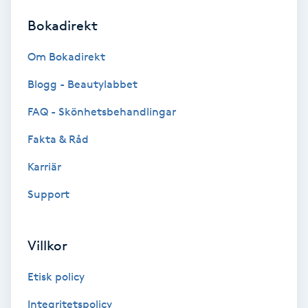
Bokadirekt
Brynformning
Om Bokadirekt
Brynfärgning
Blogg - Beautylabbet
Brynplockning
FAQ - Skönhetsbehandlingar
Fakta & Råd
Bröllopsuppsättning
C
Karriär
Support
Celluliter
Coachning
Villkor
Color correction
Etisk policy
Integritetspolicy