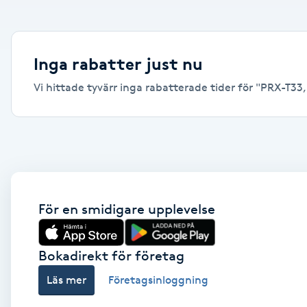
Alternativmedicin
Andningsmassage
Inga rabatter just nu
Vi hittade tyvärr inga rabatterade tider för "PRX-T33, S
Ansiktslyft utan kirurgi
Aromamassage
Ashtanga Yoga
Ayurveda
För en smidigare upplevelse
Ayurvedisk Massage
Bokadirekt för företag
Läs mer
Företagsinloggning
Ansiktsbehandling djuprengörande
B