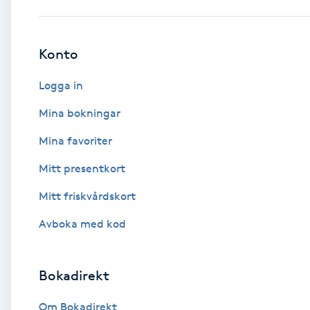
Babylights
Konto
Balayage
Logga in
Bambumassage
Mina bokningar
Mina favoriter
Barber
Mitt presentkort
Barnklippning
Mitt friskvårdskort
BIAB
Avboka med kod
Blowout
Bokadirekt
Bottenfärg
Om Bokadirekt