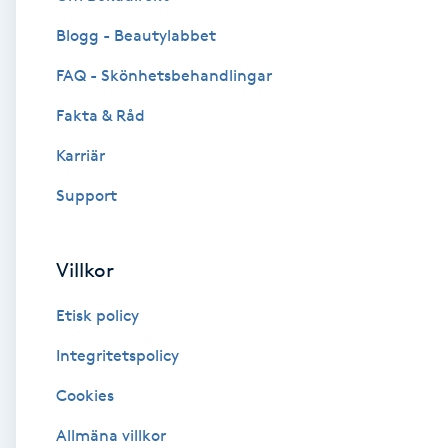
Blogg - Beautylabbet
Brynformning
FAQ - Skönhetsbehandlingar
Brynfärgning
Fakta & Råd
Brynplockning
Karriär
Support
Bröllopsuppsättning
C
Villkor
Celluliter
Etisk policy
Coachning
Integritetspolicy
Cookies
Color correction
Allmäna villkor