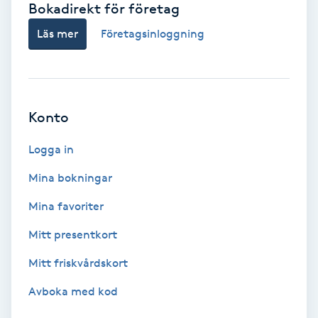
Bokadirekt för företag
Babylights
Läs mer
Företagsinloggning
Balayage
Bambumassage
Konto
Barber
Logga in
Mina bokningar
Barnklippning
Mina favoriter
BIAB
Mitt presentkort
Mitt friskvårdskort
Blowout
Avboka med kod
Bottenfärg