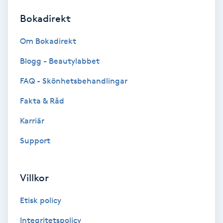
Bokadirekt
Brynformning
Om Bokadirekt
Brynfärgning
Blogg - Beautylabbet
Brynplockning
FAQ - Skönhetsbehandlingar
Fakta & Råd
Bröllopsuppsättning
C
Karriär
Support
Celluliter
Coachning
Villkor
Color correction
Etisk policy
Integritetspolicy