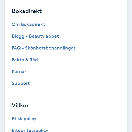
Bokadirekt
Brynformning
Om Bokadirekt
Brynfärgning
Blogg - Beautylabbet
Brynplockning
FAQ - Skönhetsbehandlingar
Fakta & Råd
Bröllopsuppsättning
C
Karriär
Support
Celluliter
Coachning
Villkor
Color correction
Etisk policy
Integritetspolicy