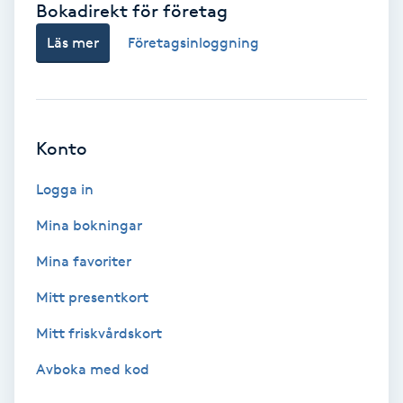
Bokadirekt för företag
Babylights
Läs mer
Företagsinloggning
Balayage
Bambumassage
Konto
Barber
Logga in
Mina bokningar
Barnklippning
Mina favoriter
BIAB
Mitt presentkort
Mitt friskvårdskort
Blowout
Avboka med kod
Bottenfärg