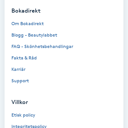
Bokadirekt
Brynformning
Om Bokadirekt
Brynfärgning
Blogg - Beautylabbet
Brynplockning
FAQ - Skönhetsbehandlingar
Fakta & Råd
Bröllopsuppsättning
C
Karriär
Support
Celluliter
Coachning
Villkor
Color correction
Etisk policy
Integritetspolicy