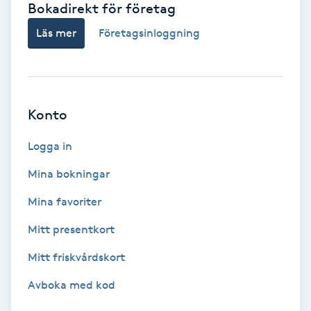
Bokadirekt för företag
Babylights
Läs mer
Företagsinloggning
Balayage
Bambumassage
Konto
Barber
Logga in
Mina bokningar
Barnklippning
Mina favoriter
BIAB
Mitt presentkort
Mitt friskvårdskort
Blowout
Avboka med kod
Bottenfärg