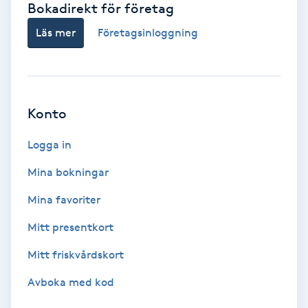
Bokadirekt för företag
Babylights
Läs mer
Företagsinloggning
Balayage
Bambumassage
Konto
Barber
Logga in
Mina bokningar
Barnklippning
Mina favoriter
BIAB
Mitt presentkort
Mitt friskvårdskort
Blowout
Avboka med kod
Bottenfärg