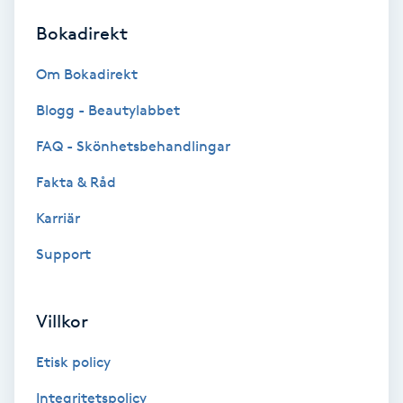
Bokadirekt
Brynformning
Om Bokadirekt
Brynfärgning
Blogg - Beautylabbet
Brynplockning
FAQ - Skönhetsbehandlingar
Fakta & Råd
Bröllopsuppsättning
C
Karriär
Support
Celluliter
Coachning
Villkor
Color correction
Etisk policy
Integritetspolicy