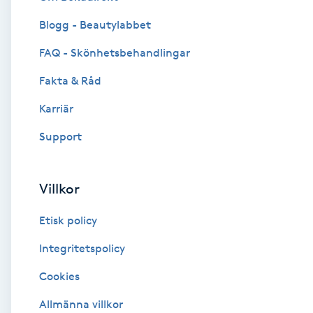
Blogg - Beautylabbet
Brynformning
FAQ - Skönhetsbehandlingar
Brynfärgning
Fakta & Råd
Brynplockning
Karriär
Support
Bröllopsuppsättning
C
Villkor
Celluliter
Etisk policy
Coachning
Integritetspolicy
Cookies
Color correction
Allmänna villkor