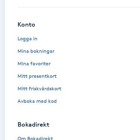
Babylights
Konto
Balayage
Logga in
Bambumassage
Mina bokningar
Mina favoriter
Barber
Mitt presentkort
Barnklippning
Mitt friskvårdskort
BIAB
Avboka med kod
Blowout
Bokadirekt
Bottenfärg
Om Bokadirekt