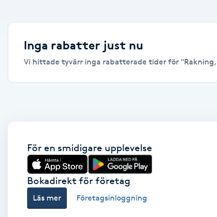
Alternativmedicin
Andningsmassage
Inga rabatter just nu
Vi hittade tyvärr inga rabatterade tider för "Rakning, L
Ansiktslyft utan kirurgi
Aromamassage
Ashtanga Yoga
Ayurveda
För en smidigare upplevelse
Ayurvedisk Massage
Bokadirekt för företag
Läs mer
Företagsinloggning
Ansiktsbehandling djuprengörande
B