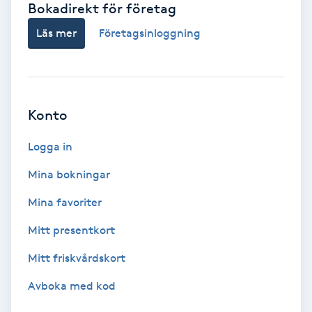
Bokadirekt för företag
Babylights
Läs mer
Företagsinloggning
Balayage
Bambumassage
Konto
Barber
Logga in
Mina bokningar
Barnklippning
Mina favoriter
BIAB
Mitt presentkort
Mitt friskvårdskort
Blowout
Avboka med kod
Bottenfärg