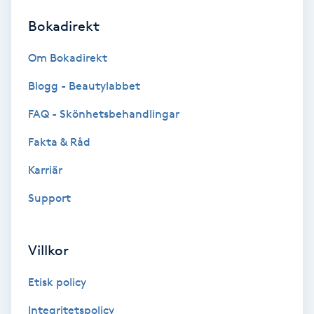
Bokadirekt
Brynformning
Om Bokadirekt
Brynfärgning
Blogg - Beautylabbet
Brynplockning
FAQ - Skönhetsbehandlingar
Fakta & Råd
Bröllopsuppsättning
C
Karriär
Support
Celluliter
Coachning
Villkor
Color correction
Etisk policy
Integritetspolicy