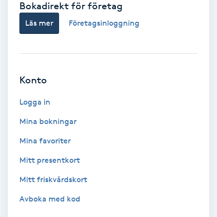
Bokadirekt för företag
Babylights
Läs mer
Företagsinloggning
Balayage
Bambumassage
Konto
Barber
Logga in
Mina bokningar
Barnklippning
Mina favoriter
BIAB
Mitt presentkort
Mitt friskvårdskort
Blowout
Avboka med kod
Bottenfärg