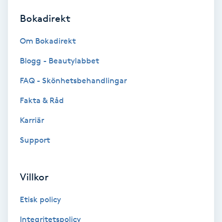
Bokadirekt
Brynformning
Om Bokadirekt
Brynfärgning
Blogg - Beautylabbet
Brynplockning
FAQ - Skönhetsbehandlingar
Fakta & Råd
Bröllopsuppsättning
C
Karriär
Support
Celluliter
Coachning
Villkor
Color correction
Etisk policy
Integritetspolicy