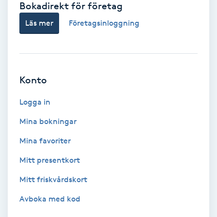
Bokadirekt för företag
Babylights
Läs mer
Företagsinloggning
Balayage
Bambumassage
Konto
Barber
Logga in
Mina bokningar
Barnklippning
Mina favoriter
BIAB
Mitt presentkort
Mitt friskvårdskort
Blowout
Avboka med kod
Bottenfärg