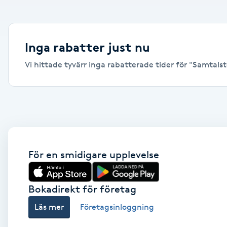
Alternativmedicin
Andningsmassage
Inga rabatter just nu
Vi hittade tyvärr inga rabatterade tider för "Samtalste
Ansiktslyft utan kirurgi
Aromamassage
Ashtanga Yoga
Ayurveda
För en smidigare upplevelse
Ayurvedisk Massage
Bokadirekt för företag
Läs mer
Företagsinloggning
Ansiktsbehandling djuprengörande
B