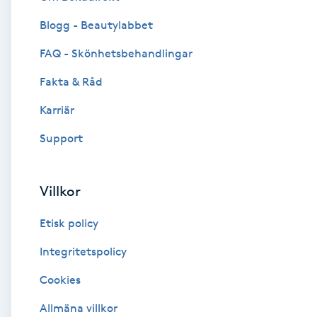
Blogg - Beautylabbet
Brynformning
FAQ - Skönhetsbehandlingar
Brynfärgning
Fakta & Råd
Brynplockning
Karriär
Support
Bröllopsuppsättning
C
Villkor
Celluliter
Etisk policy
Coachning
Integritetspolicy
Cookies
Color correction
Allmäna villkor