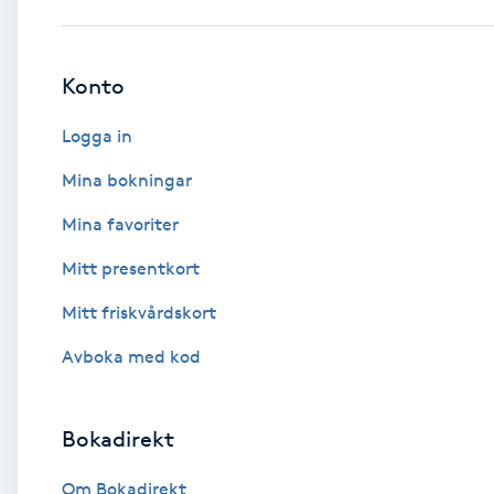
Babylights
Konto
Balayage
Logga in
Bambumassage
Mina bokningar
Mina favoriter
Barber
Mitt presentkort
Barnklippning
Mitt friskvårdskort
BIAB
Avboka med kod
Blowout
Bokadirekt
Bottenfärg
Om Bokadirekt