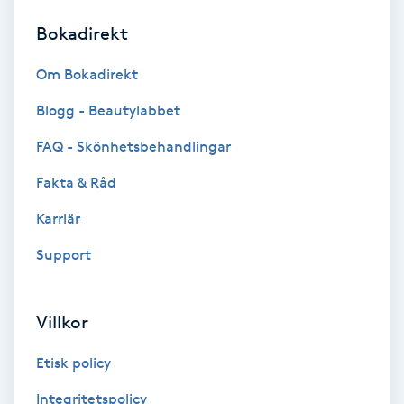
Bokadirekt
Brynformning
Om Bokadirekt
Brynfärgning
Blogg - Beautylabbet
Brynplockning
FAQ - Skönhetsbehandlingar
Fakta & Råd
Bröllopsuppsättning
C
Karriär
Support
Celluliter
Coachning
Villkor
Color correction
Etisk policy
Integritetspolicy