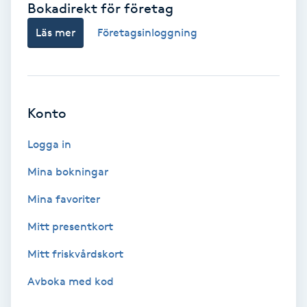
Bokadirekt för företag
Babylights
Läs mer
Företagsinloggning
Balayage
Bambumassage
Konto
Barber
Logga in
Mina bokningar
Barnklippning
Mina favoriter
BIAB
Mitt presentkort
Mitt friskvårdskort
Blowout
Avboka med kod
Bottenfärg