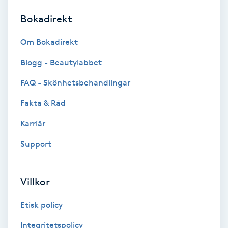
Bokadirekt
Brynformning
Om Bokadirekt
Brynfärgning
Blogg - Beautylabbet
Brynplockning
FAQ - Skönhetsbehandlingar
Fakta & Råd
Bröllopsuppsättning
C
Karriär
Support
Celluliter
Coachning
Villkor
Color correction
Etisk policy
Integritetspolicy