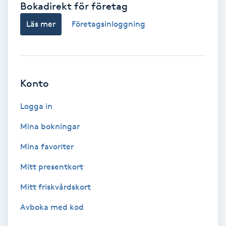
Bokadirekt för företag
Babylights
Läs mer
Företagsinloggning
Balayage
Bambumassage
Konto
Barber
Logga in
Mina bokningar
Barnklippning
Mina favoriter
BIAB
Mitt presentkort
Mitt friskvårdskort
Blowout
Avboka med kod
Bottenfärg