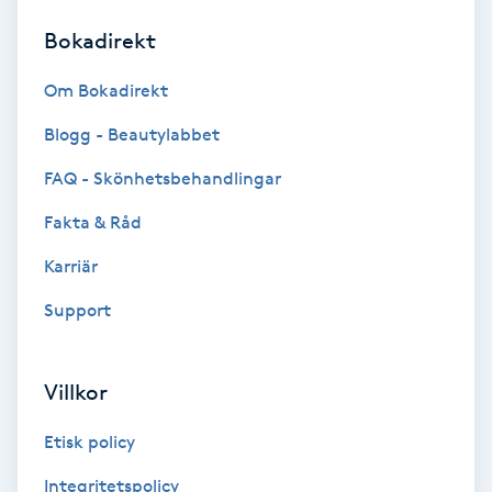
Bokadirekt
Brynformning
Om Bokadirekt
Brynfärgning
Blogg - Beautylabbet
Brynplockning
FAQ - Skönhetsbehandlingar
Fakta & Råd
Bröllopsuppsättning
C
Karriär
Support
Celluliter
Coachning
Villkor
Color correction
Etisk policy
Integritetspolicy