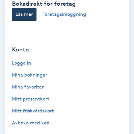
Bokadirekt för företag
Babylights
Läs mer
Företagsinloggning
Balayage
Bambumassage
Konto
Barber
Logga in
Mina bokningar
Barnklippning
Mina favoriter
BIAB
Mitt presentkort
Mitt friskvårdskort
Blowout
Avboka med kod
Bottenfärg