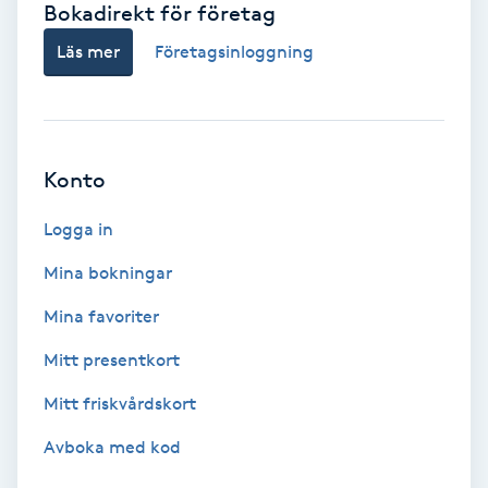
Bokadirekt för företag
Babylights
Läs mer
Företagsinloggning
Balayage
Bambumassage
Konto
Barber
Logga in
Mina bokningar
Barnklippning
Mina favoriter
BIAB
Mitt presentkort
Mitt friskvårdskort
Blowout
Avboka med kod
Bottenfärg