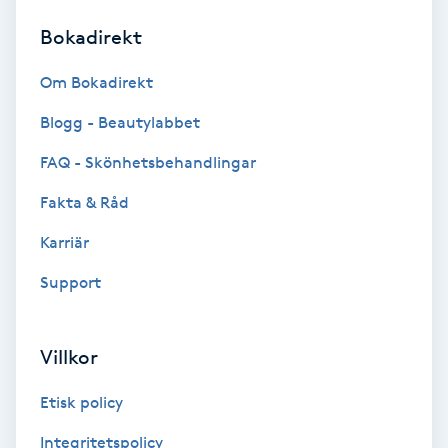
Bokadirekt
Brynformning
Om Bokadirekt
Brynfärgning
Blogg - Beautylabbet
Brynplockning
FAQ - Skönhetsbehandlingar
Fakta & Råd
Bröllopsuppsättning
C
Karriär
Support
Celluliter
Coachning
Villkor
Color correction
Etisk policy
Integritetspolicy