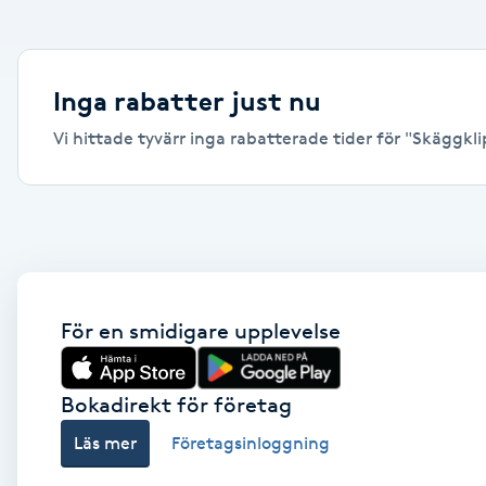
Alternativmedicin
Andningsmassage
Inga rabatter just nu
Vi hittade tyvärr inga rabatterade tider för "Skäggklip
Ansiktslyft utan kirurgi
Aromamassage
Ashtanga Yoga
Ayurveda
För en smidigare upplevelse
Ayurvedisk Massage
Bokadirekt för företag
Läs mer
Företagsinloggning
Ansiktsbehandling djuprengörande
B