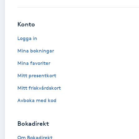
Babylights
Konto
Balayage
Logga in
Bambumassage
Mina bokningar
Mina favoriter
Barber
Mitt presentkort
Barnklippning
Mitt friskvårdskort
BIAB
Avboka med kod
Blowout
Bokadirekt
Bottenfärg
Om Bokadirekt