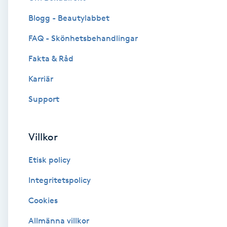
Blogg - Beautylabbet
Brynformning
FAQ - Skönhetsbehandlingar
Brynfärgning
Fakta & Råd
Brynplockning
Karriär
Support
Bröllopsuppsättning
C
Villkor
Celluliter
Etisk policy
Coachning
Integritetspolicy
Cookies
Color correction
Allmänna villkor