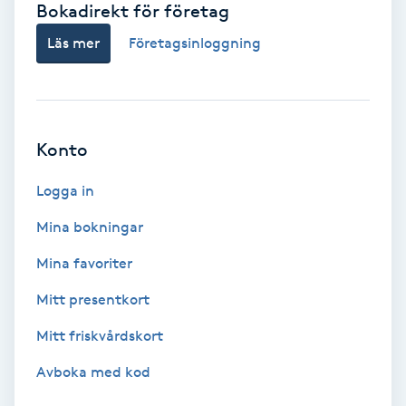
Bokadirekt för företag
Babylights
Läs mer
Företagsinloggning
Balayage
Bambumassage
Konto
Barber
Logga in
Mina bokningar
Barnklippning
Mina favoriter
BIAB
Mitt presentkort
Mitt friskvårdskort
Blowout
Avboka med kod
Bottenfärg