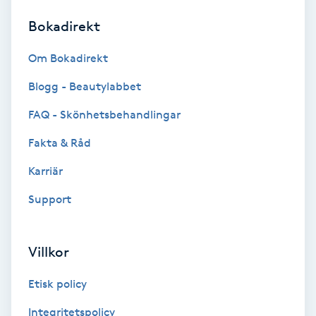
Bokadirekt
Brynformning
Om Bokadirekt
Brynfärgning
Blogg - Beautylabbet
Brynplockning
FAQ - Skönhetsbehandlingar
Fakta & Råd
Bröllopsuppsättning
C
Karriär
Support
Celluliter
Coachning
Villkor
Color correction
Etisk policy
Integritetspolicy