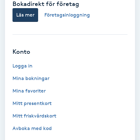
Bokadirekt för företag
Babylights
Läs mer
Företagsinloggning
Balayage
Bambumassage
Konto
Barber
Logga in
Mina bokningar
Barnklippning
Mina favoriter
BIAB
Mitt presentkort
Mitt friskvårdskort
Blowout
Avboka med kod
Bottenfärg