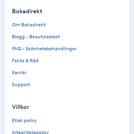
Bokadirekt
Brynformning
Om Bokadirekt
Brynfärgning
Blogg - Beautylabbet
Brynplockning
FAQ - Skönhetsbehandlingar
Fakta & Råd
Bröllopsuppsättning
C
Karriär
Support
Celluliter
Coachning
Villkor
Color correction
Etisk policy
Integritetspolicy