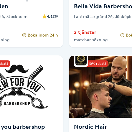
den
Bella Vida Barbersh
26, Stockholm
Lantmätargränd 26, Jönköpi
4.9
239
2 tjänster
Boka inom 24 h
Bo
kning
matchar sökning
rabatt
Upp till 10% rabatt
 you barbershop
Nordic Hair