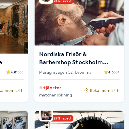
Upp till 25% rabatt
Nordiska Frisör &
a
Barbershop Stockholm
Bromma
Masugnsvägen 52, Bromma
4.8
1085
4.5
384
4 tjänster
ka inom 24 h
Boka inom 24 h
matchar sökning
Upp till 25% rabatt