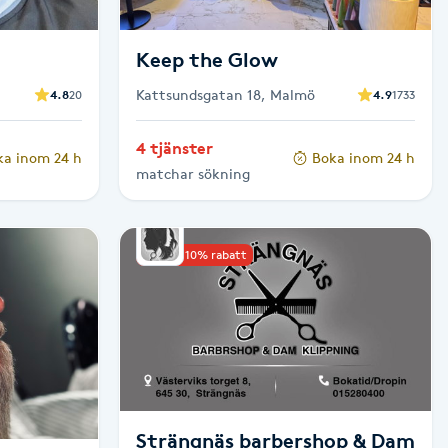
Keep the Glow
Kattsundsgatan 18, Malmö
4.8
20
4.9
1733
4 tjänster
ka inom 24 h
Boka inom 24 h
matchar sökning
Upp till 10% rabatt
Strängnäs barbershop & Dam