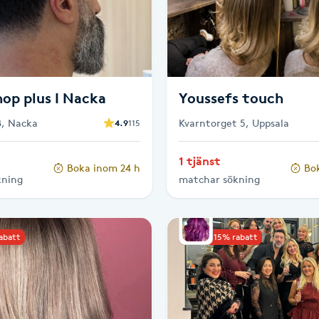
op plus I Nacka
Youssefs touch
8, Nacka
Kvarntorget 5, Uppsala
4.9
115
1 tjänst
Boka inom 24 h
Bo
kning
matchar sökning
rabatt
Upp till 15% rabatt