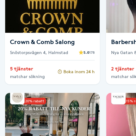
Cryoterapi
D
Damklippning
Crown & Comb Salong
Barbersh
Dermapen
Snöstorpsvägen 4, Halmstad
Nya Gatan 
5.0
178
Diamantslipning
5 tjänster
2 tjänster
E
Boka inom 24 h
matchar sökning
matchar sö
Enzympeeling
Upp till 20% rabatt
Upp till 15% 
Extensions
Extensions borttagning