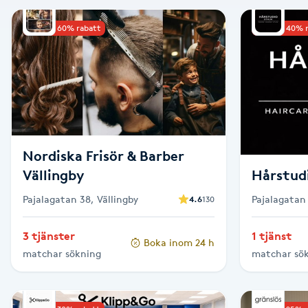
Alternativmedicin
Upp till 60% rabatt
Upp till 40% 
Andningsmassage
Ansiktslyft utan kirurgi
Aromamassage
Nordiska Frisör & Barber
Ashtanga Yoga
Vällingby
Hårstud
Pajalagatan 38, Vällingby
Pajalagatan 
4.6
130
Ayurveda
3 tjänster
1 tjänst
Boka inom 24 h
Ayurvedisk Massage
matchar sökning
matchar sö
Ansiktsbehandling djuprengörande
B