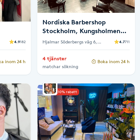
Nordiska Barbershop
Stockholm, Kungsholmen
Frisör & Barberare
Hjalmar Söderbergs väg 6,
4.9
182
4.7
711
lm
Stockholm
4 tjänster
ka inom 24 h
Boka inom 24 h
matchar sökning
Upp till 10% rabatt