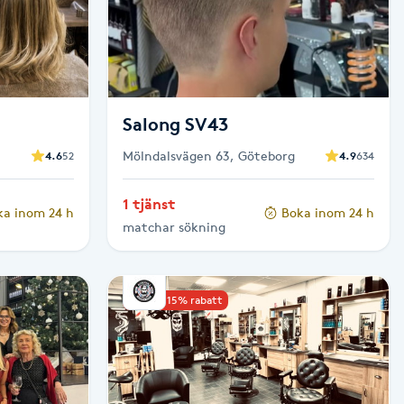
Salong SV43
Mölndalsvägen 63, Göteborg
4.6
52
4.9
634
1 tjänst
ka inom 24 h
Boka inom 24 h
matchar sökning
Upp till 15% rabatt