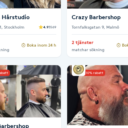
s Hårstudio
Crazy Barbershop
1, Stockholm
Tornfalksgatan 9, Malmö
4.9
3569
2 tjänster
Boka inom 24 h
Bo
kning
matchar sökning
rabatt
Upp till 10% rabatt
Barbershop