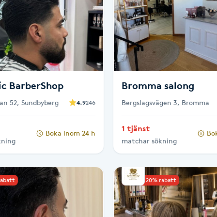
ic BarberShop
Bromma salong
an 52, Sundbyberg
Bergslagsvägen 3, Bromma
4.9
246
1 tjänst
Boka inom 24 h
Bo
kning
matchar sökning
rabatt
Upp till 20% rabatt