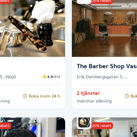
rabatt
Upp till 25% rabatt
s
The Barber Shop Vas
5, Växjö
Erik Dahlbergsgatan 5,
4.8
1814
Göteborg
2 tjänster
Boka inom 24 h
Bo
kning
matchar sökning
rabatt
Upp till 25% rabatt