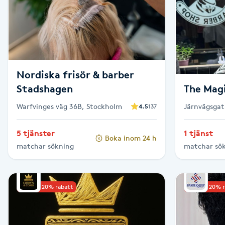
Brynformning
Brynfärgning
Nordiska frisör & barber
Brynplockning
Stadshagen
The Mag
Bröllopsuppsättning
Warfvinges väg 36B, Stockholm
Järnvägsgat
4.5
137
C
5 tjänster
1 tjänst
Boka inom 24 h
Celluliter
matchar sökning
matchar sö
Coachning
Upp till 20% rabatt
Upp till 20% 
Color correction