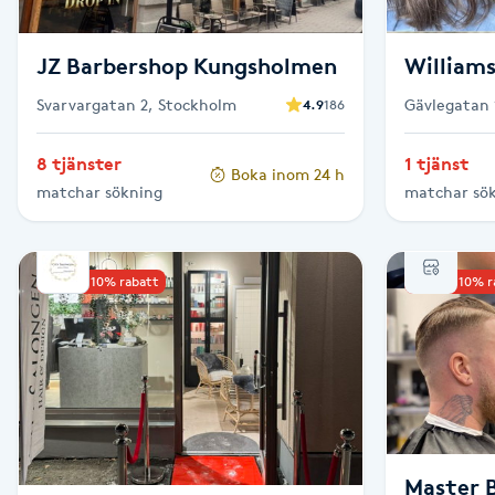
Fotsvamp
JZ Barbershop Kungsholmen
William
Fotvård
Svarvargatan 2, Stockholm
Gävlegatan 
4.9
186
Fransar
8 tjänster
1 tjänst
Boka inom 24 h
matchar sökning
matchar sö
Fransborttagning
Fransfärgning
Upp till 10% rabatt
Upp till 10% 
Fransförlängning
Fransförlängning Megavolym
Fransförlängning Volym
Master 