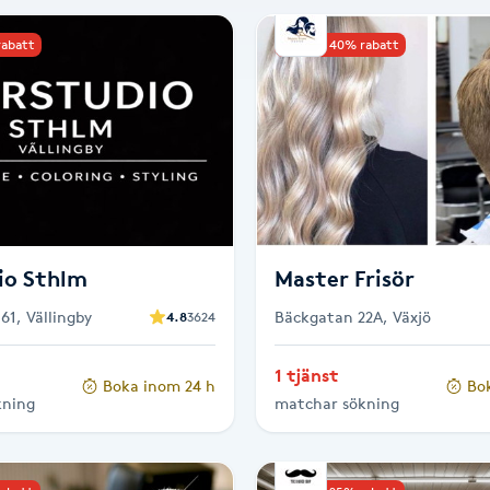
rabatt
Upp till 40% rabatt
io Sthlm
Master Frisör
61, Vällingby
Bäckgatan 22A, Växjö
4.8
3624
1 tjänst
Boka inom 24 h
Bo
kning
matchar sökning