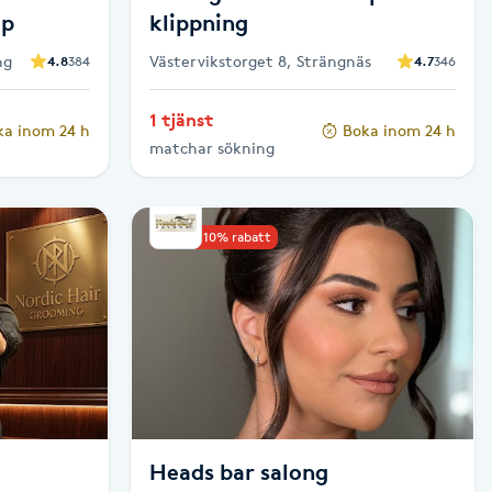
op
klippning
ng
Västervikstorget 8, Strängnäs
4.8
384
4.7
346
1 tjänst
ka inom 24 h
Boka inom 24 h
matchar sökning
Upp till 10% rabatt
Heads bar salong