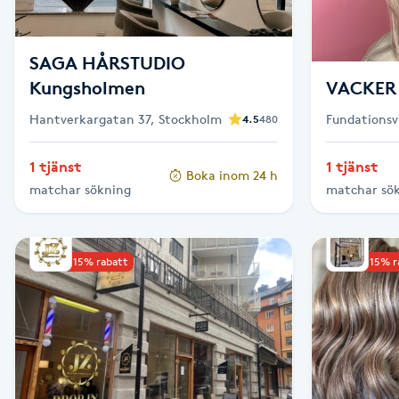
Eyeliner-tatuering
F
SAGA HÅRSTUDIO
Face framing
Kungsholmen
VACKER
Hantverkargatan 37, Stockholm
Fundationsv
4.5
480
Faceliftmassage
Kristianstad
1 tjänst
1 tjänst
Fet hårbotten
Boka inom 24 h
matchar sökning
matchar sö
Fettreducering
Upp till 15% rabatt
Upp till 15% 
Fibromassage
Fillers
Fotmassage