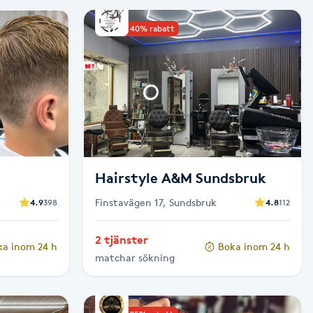
Upp till 40% rabatt
Hairstyle A&M Sundsbruk
Finstavägen 17, Sundsbruk
4.9
398
4.8
112
2 tjänster
ka inom 24 h
Boka inom 24 h
matchar sökning