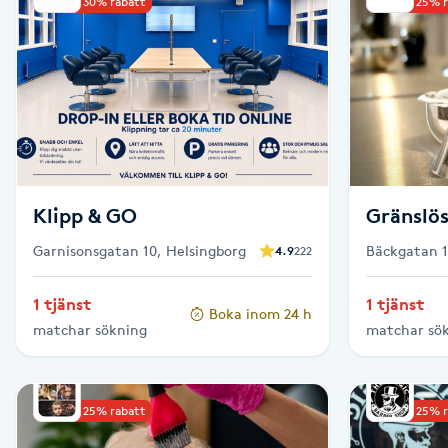
Upp till 30% rabatt
Upp till 25% 
Babylights
Balayage
Bambumassage
Barber
Klipp & GO
Gränslö
Garnisonsgatan 10, Helsingborg
Bäckgatan 1
4.9
222
Barnklippning
1 tjänst
1 tjänst
Boka inom 24 h
BIAB
matchar sökning
matchar sö
Blowout
Upp till 25% rabatt
Upp till 25% 
Bottenfärg