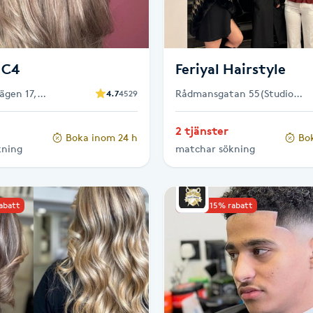
 C4
Feriyal Hairstyle
ägen 17,
Rådmansgatan 55(Studio
4.7
4529
Rådmansgatan 55), Stockho
2 tjänster
Boka inom 24 h
Bo
kning
matchar sökning
rabatt
Upp till 15% rabatt