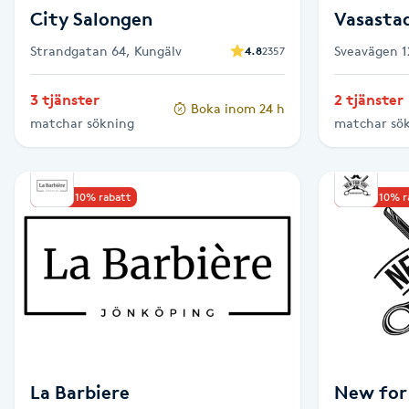
City Salongen
Vasasta
Fransk manikyr
Strandgatan 64, Kungälv
Sveavägen 1
4.8
2357
Fransrengöring
3 tjänster
2 tjänster
Boka inom 24 h
matchar sökning
matchar sö
Frekvensterapi
Friskvård
Upp till 10% rabatt
Upp till 10% 
Friskvårdsmassage
Frisör
Funktionsanalys
Färgning
La Barbiere
New for