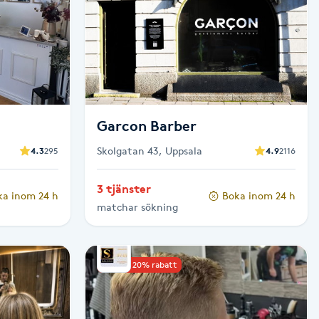
Garcon Barber
Skolgatan 43, Uppsala
4.3
295
4.9
2116
3 tjänster
ka inom 24 h
Boka inom 24 h
matchar sökning
Upp till 20% rabatt