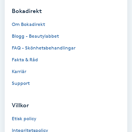
Bokadirekt
Brynformning
Om Bokadirekt
Brynfärgning
Blogg - Beautylabbet
Brynplockning
FAQ - Skönhetsbehandlingar
Fakta & Råd
Bröllopsuppsättning
C
Karriär
Support
Celluliter
Coachning
Villkor
Color correction
Etisk policy
Integritetspolicy