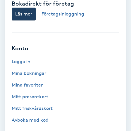
Bokadirekt för företag
Babylights
Läs mer
Företagsinloggning
Balayage
Bambumassage
Konto
Barber
Logga in
Mina bokningar
Barnklippning
Mina favoriter
BIAB
Mitt presentkort
Mitt friskvårdskort
Blowout
Avboka med kod
Bottenfärg