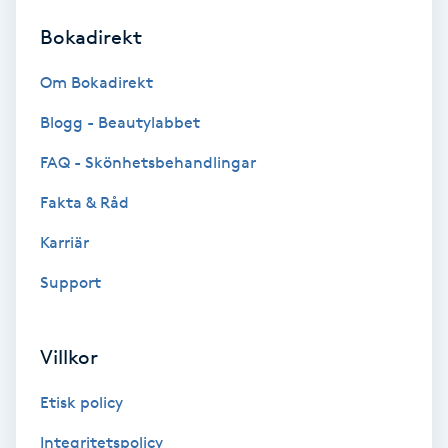
Bokadirekt
Brynformning
Om Bokadirekt
Brynfärgning
Blogg - Beautylabbet
Brynplockning
FAQ - Skönhetsbehandlingar
Fakta & Råd
Bröllopsuppsättning
C
Karriär
Support
Celluliter
Coachning
Villkor
Color correction
Etisk policy
Integritetspolicy