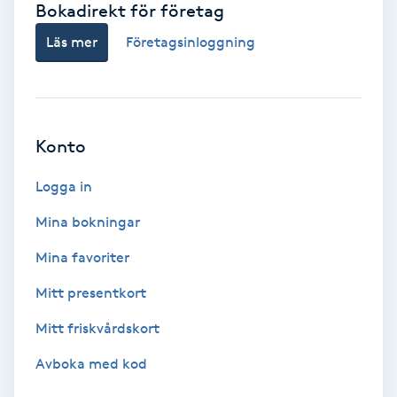
Bokadirekt för företag
Babylights
Läs mer
Företagsinloggning
Balayage
Bambumassage
Konto
Barber
Logga in
Mina bokningar
Barnklippning
Mina favoriter
BIAB
Mitt presentkort
Mitt friskvårdskort
Blowout
Avboka med kod
Bottenfärg