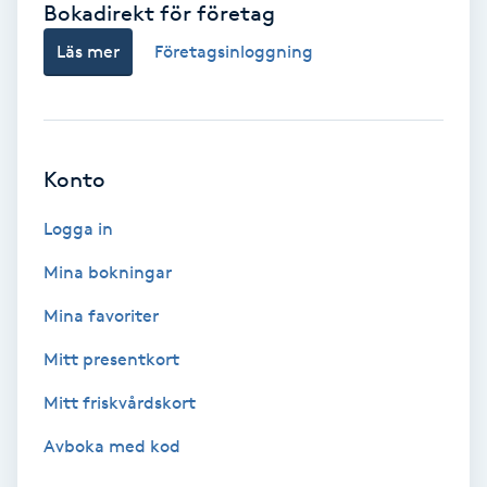
Bokadirekt för företag
Babylights
Läs mer
Företagsinloggning
Balayage
Bambumassage
Konto
Barber
Logga in
Mina bokningar
Barnklippning
Mina favoriter
BIAB
Mitt presentkort
Mitt friskvårdskort
Blowout
Avboka med kod
Bottenfärg