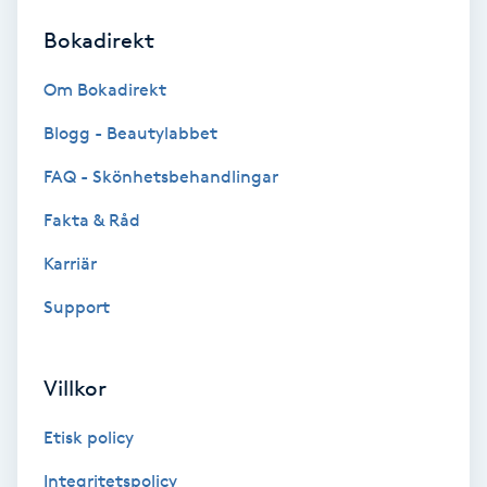
Bokadirekt
Brynformning
Om Bokadirekt
Brynfärgning
Blogg - Beautylabbet
Brynplockning
FAQ - Skönhetsbehandlingar
Fakta & Råd
Bröllopsuppsättning
C
Karriär
Support
Celluliter
Coachning
Villkor
Color correction
Etisk policy
Integritetspolicy