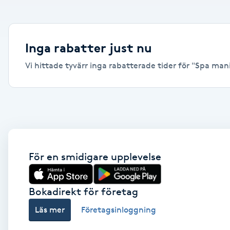
Alternativmedicin
Andningsmassage
Inga rabatter just nu
Vi hittade tyvärr inga rabatterade tider för "Spa manik
Ansiktslyft utan kirurgi
Aromamassage
Ashtanga Yoga
Ayurveda
För en smidigare upplevelse
Ayurvedisk Massage
Bokadirekt för företag
Läs mer
Företagsinloggning
Ansiktsbehandling djuprengörande
B