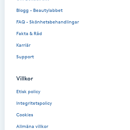
Blogg - Beautylabbet
Brynformning
FAQ - Skönhetsbehandlingar
Brynfärgning
Fakta & Råd
Brynplockning
Karriär
Support
Bröllopsuppsättning
C
Villkor
Celluliter
Etisk policy
Coachning
Integritetspolicy
Cookies
Color correction
Allmäna villkor