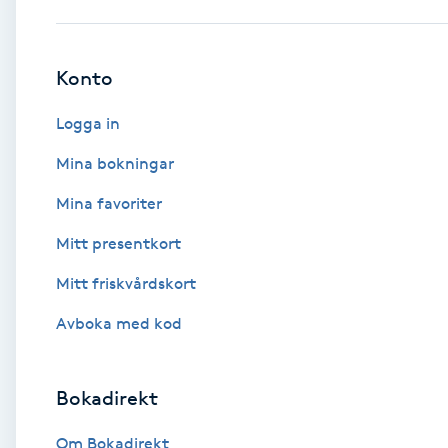
Babylights
Konto
Balayage
Logga in
Bambumassage
Mina bokningar
Mina favoriter
Barber
Mitt presentkort
Barnklippning
Mitt friskvårdskort
BIAB
Avboka med kod
Blowout
Bokadirekt
Bottenfärg
Om Bokadirekt