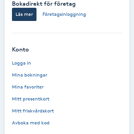
Bokadirekt för företag
Babylights
Läs mer
Företagsinloggning
Balayage
Bambumassage
Konto
Barber
Logga in
Mina bokningar
Barnklippning
Mina favoriter
BIAB
Mitt presentkort
Mitt friskvårdskort
Blowout
Avboka med kod
Bottenfärg