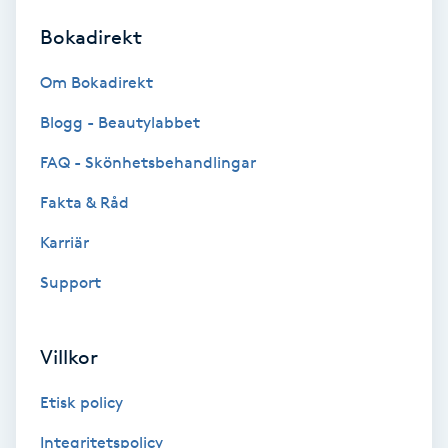
Bokadirekt
Brynformning
Om Bokadirekt
Brynfärgning
Blogg - Beautylabbet
Brynplockning
FAQ - Skönhetsbehandlingar
Fakta & Råd
Bröllopsuppsättning
C
Karriär
Support
Celluliter
Coachning
Villkor
Color correction
Etisk policy
Integritetspolicy