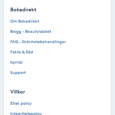
Bokadirekt
Brynformning
Om Bokadirekt
Brynfärgning
Blogg - Beautylabbet
Brynplockning
FAQ - Skönhetsbehandlingar
Fakta & Råd
Bröllopsuppsättning
C
Karriär
Support
Celluliter
Coachning
Villkor
Color correction
Etisk policy
Integritetspolicy