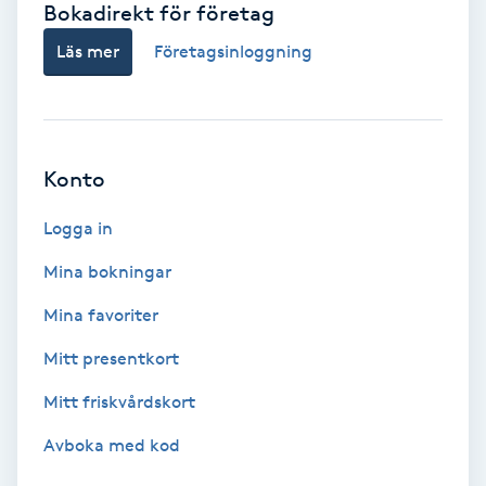
Bokadirekt för företag
Babylights
Läs mer
Företagsinloggning
Balayage
Bambumassage
Konto
Barber
Logga in
Mina bokningar
Barnklippning
Mina favoriter
BIAB
Mitt presentkort
Mitt friskvårdskort
Blowout
Avboka med kod
Bottenfärg