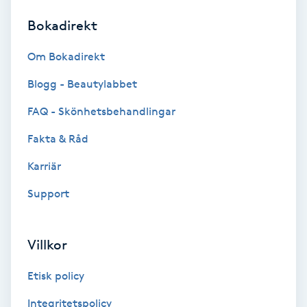
Bokadirekt
Brynformning
Om Bokadirekt
Brynfärgning
Blogg - Beautylabbet
Brynplockning
FAQ - Skönhetsbehandlingar
Fakta & Råd
Bröllopsuppsättning
C
Karriär
Support
Celluliter
Coachning
Villkor
Color correction
Etisk policy
Integritetspolicy