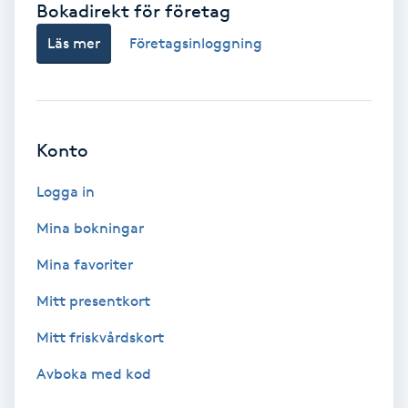
Bokadirekt för företag
Babylights
Läs mer
Företagsinloggning
Balayage
Bambumassage
Konto
Barber
Logga in
Mina bokningar
Barnklippning
Mina favoriter
BIAB
Mitt presentkort
Mitt friskvårdskort
Blowout
Avboka med kod
Bottenfärg