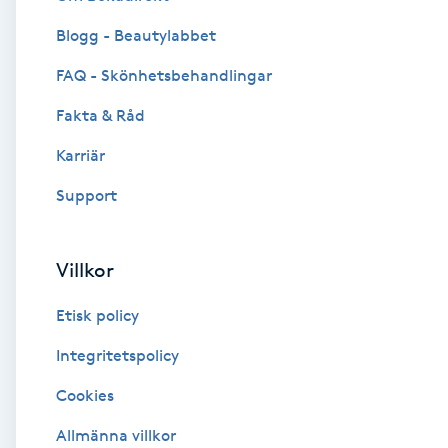
Blogg - Beautylabbet
Brynformning
FAQ - Skönhetsbehandlingar
Brynfärgning
Fakta & Råd
Brynplockning
Karriär
Support
Bröllopsuppsättning
C
Villkor
Celluliter
Etisk policy
Coachning
Integritetspolicy
Cookies
Color correction
Allmänna villkor