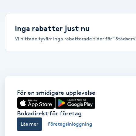
Alternativmedicin
Andningsmassage
Inga rabatter just nu
Vi hittade tyvärr inga rabatterade tider för "Städservic
Ansiktslyft utan kirurgi
Aromamassage
Ashtanga Yoga
Ayurveda
För en smidigare upplevelse
Ayurvedisk Massage
Bokadirekt för företag
Läs mer
Företagsinloggning
Ansiktsbehandling djuprengörande
B