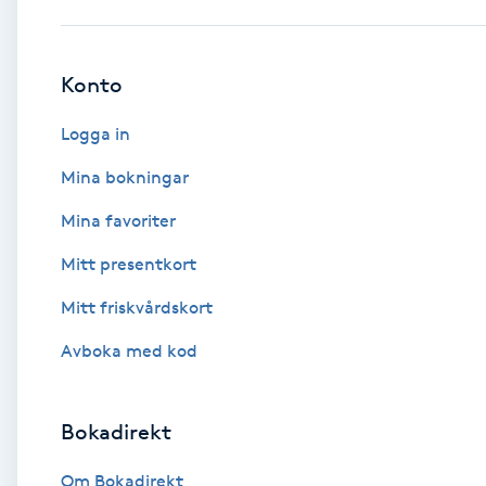
Babylights
Konto
Balayage
Logga in
Bambumassage
Mina bokningar
Mina favoriter
Barber
Mitt presentkort
Barnklippning
Mitt friskvårdskort
BIAB
Avboka med kod
Blowout
Bokadirekt
Bottenfärg
Om Bokadirekt