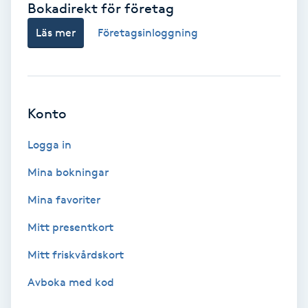
Bokadirekt för företag
Babylights
Läs mer
Företagsinloggning
Balayage
Bambumassage
Konto
Barber
Logga in
Mina bokningar
Barnklippning
Mina favoriter
BIAB
Mitt presentkort
Mitt friskvårdskort
Blowout
Avboka med kod
Bottenfärg