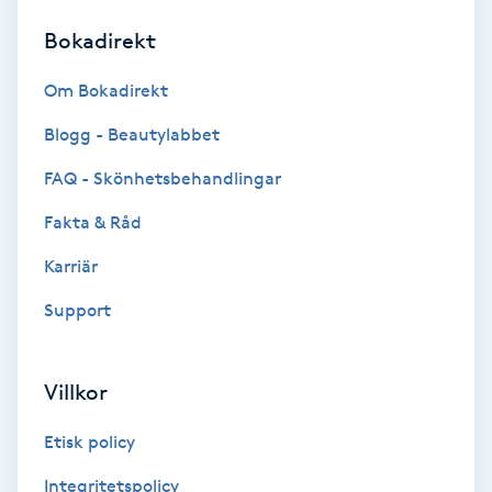
Bokadirekt
Brynformning
Om Bokadirekt
Brynfärgning
Blogg - Beautylabbet
Brynplockning
FAQ - Skönhetsbehandlingar
Fakta & Råd
Bröllopsuppsättning
C
Karriär
Support
Celluliter
Coachning
Villkor
Color correction
Etisk policy
Integritetspolicy