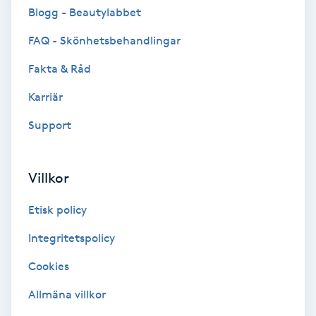
Cryoterapi
Blogg - Beautylabbet
D
FAQ - Skönhetsbehandlingar
Damklippning
Fakta & Råd
Karriär
Dermapen
Support
Diamantslipning
E
Villkor
Enzympeeling
Etisk policy
Extensions
Integritetspolicy
Cookies
Extensions borttagning
Allmäna villkor
Eyeliner-tatuering