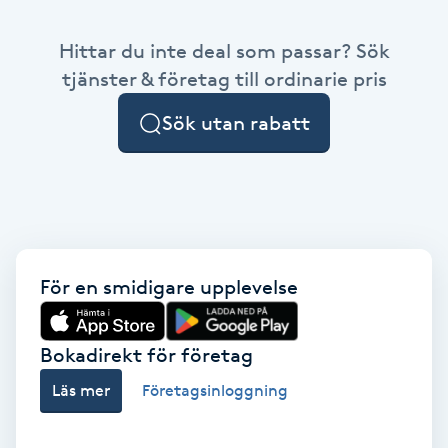
Babylights
Hittar du inte deal som passar? Sök
tjänster & företag till ordinarie pris
Balayage
Sök utan rabatt
Bambumassage
Barber
Barnklippning
För en smidigare upplevelse
BIAB
Bokadirekt för företag
Blowout
Läs mer
Företagsinloggning
Bottenfärg