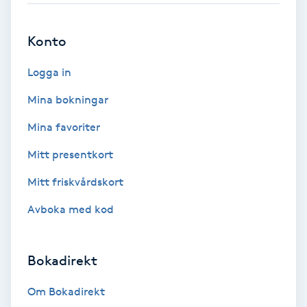
Brynformning
Konto
Brynfärgning
Logga in
Mina bokningar
Brynplockning
Mina favoriter
Bröllopsuppsättning
Mitt presentkort
C
Mitt friskvårdskort
Celluliter
Avboka med kod
Coachning
Bokadirekt
Color correction
Om Bokadirekt